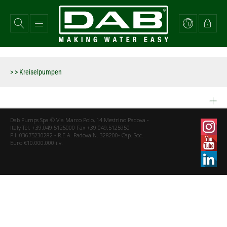
Direkt
zum
Inhalt
>
> Kreiselpumpen
Dab Pumps Spa © Via Marco Polo, 14 Mestrino Padova -
Italy Tel. +39.049.5125000 Fax +39.049.5125950
P.I. 03675230282 - R.E.A. Padova N. 328200- Cap. Soc.
Euro €10.000.000 i.v.