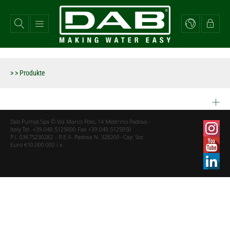
Direkt
zum
Inhalt
>
> Produkte
Dab Pumps Spa © Via Marco Polo, 14 Mestrino Padova -
Italy Tel. +39.049.5125000 Fax +39.049.5125950
P.I. 03675230282 - R.E.A. Padova N. 328200- Cap. Soc.
Euro €10.000.000 i.v.