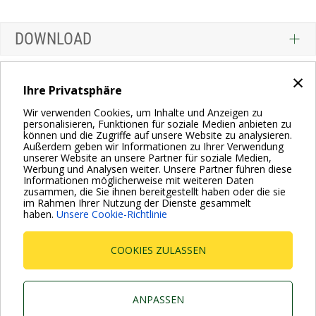
DOWNLOAD
×
Ihre Privatsphäre
Wir verwenden Cookies, um Inhalte und Anzeigen zu
personalisieren, Funktionen für soziale Medien anbieten zu
können und die Zugriffe auf unsere Website zu analysieren.
Außerdem geben wir Informationen zu Ihrer Verwendung
unserer Website an unsere Partner für soziale Medien,
Werbung und Analysen weiter. Unsere Partner führen diese
Informationen möglicherweise mit weiteren Daten
zusammen, die Sie ihnen bereitgestellt haben oder die sie
im Rahmen Ihrer Nutzung der Dienste gesammelt
haben.
Unsere Cookie-Richtlinie
COOKIES ZULASSEN
Dab Pumps Spa © Via Marco Polo, 14 Mestrino Padova -
Italy Tel. +39.049.5125000 Fax +39.049.5125950
P.I. 03675230282 - R.E.A. Padova N. 328200- Cap. Soc.
ANPASSEN
Euro €10.000.000 i.v.