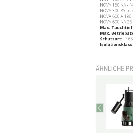
NOVA 180 NA - 
NOVA 300 85 m
NOVA 600 A 19
NOVA 600 NA 3
Max. Tauchtief
Max. Betriebsze
Schutzart:
IP 68
Isolationsklass
ÄHNLICHE P
prev