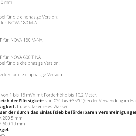
 10 mm
el für die einphasige Version:
 für: NOVA 180 M-A
F für: NOVA 180 M-NA
F für: NOVA 600 T-NA
el für die dreiphasige Version:
.
cker für die einphasige Version:
von 1 bis 16 m³/h mit Förderhöhe bis 10,2 Meter.
ich der Flüssigkeit:
von 0°C bis +35°C (bei der Verwendung im Hau
sigkeit:
trübes, faserfreies Wasser
er der durch das Einlaufsieb beförderbaren Verunreinigunge
A 200 5 mm
A 600 10 mm
gel:
 mm