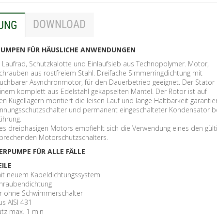
DOWNLOAD
UNG
UMPEN FÜR HÄUSLICHE ANWENDUNGEN
aufrad, Schutzkalotte und Einlaufsieb aus Technopolymer. Motor,
chrauben aus rostfreiem Stahl. Dreifache Simmerringdichtung mit
chbarer Asynchronmotor, für den Dauerbetrieb geeignet. Der Stator
 einem komplett aus Edelstahl gekapselten Mantel. Der Rotor ist auf
 Kugellagern montiert die leisen Lauf und lange Haltbarkeit garantie
nnungsschutzschalter und permanent eingeschalteter Kondensator b
ührung.
es dreiphasigen Motors empfiehlt sich die Verwendung eines den gült
sprechenden Motorschutzschalters.
RPUMPE FÜR ALLE FÄLLE
ILE
mit neuem Kabeldichtungssystem
chraubendichtung
er ohne Schwimmerschalter
s AISI 431
utz max. 1 min