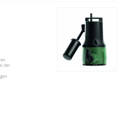
ren.
ei der
igen