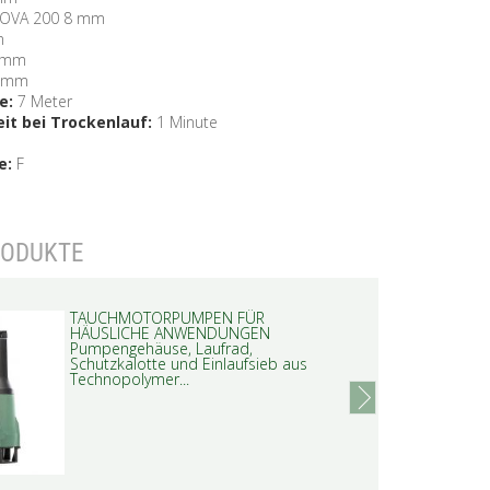
NOVA 200 8 mm
m
0 mm
8 mm
e:
7 Meter
it bei Trockenlauf:
1 Minute
e:
F
RODUKTE
TAUCHMOTORPUMPEN FÜR
HÄUSLICHE ANWENDUNGEN
Pumpengehäuse, Laufrad,
Schutzkalotte und Einlaufsieb aus
Technopolymer...
next