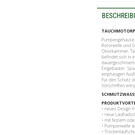
BESCHREIB
TAUCHMOTORP
Pumpengehäuse, L
Rotorwelle und S
Ölvorkammer. Tau
befindet sich in
dauergeschmierten
Eingebauter Spa
einphasigen Ausf
Für den Schutz d
Vorschriften ent
SCHMUTZWASSE
PRODUKTVORTE
• neues Design 
• neue Laufrads
• mit festem od
• Pumpenwelle au
• Trockenlaufsch