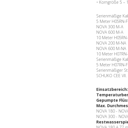
• Korngröße 5 –
Serienmäßige Kab
5 Meter H05RN-F
NOVA 300 M-A
NOVA 600 M-A
10 Meter H05RN-
NOVA 200 M-NA
NOVA 600 M-NA
10 Meter H07RN-
Serienmäßige Kab
5 Meter H07RN-F
Serienmäßiger Ste
SCHUKO CEE VII.
Einsatzbereich:
Temperaturbere
Gepumpte Flüs
Max. Durchmess
NOVA 180 - NOV
NOVA 300 - NOV
Restwasserspie
NOVA 180 A 77