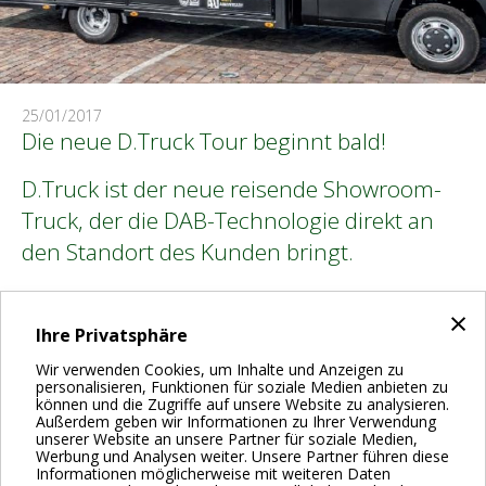
25/01/2017
Die neue D.Truck Tour beginnt bald!
D.Truck ist der neue reisende Showroom-
Truck, der die DAB-Technologie direkt an
den Standort des Kunden bringt.
Dank der Demoanlagen an Bord, können
×
unsere Trainer Sie mit den Produkten
Ihre Privatsphäre
vertraut machen und mit leichter Hand
Wir verwenden Cookies, um Inhalte und Anzeigen zu
personalisieren, Funktionen für soziale Medien anbieten zu
Einstellungen der Pumpensysteme
können und die Zugriffe auf unsere Website zu analysieren.
durchgehen.
Außerdem geben wir Informationen zu Ihrer Verwendung
unserer Website an unsere Partner für soziale Medien,
Werbung und Analysen weiter. Unsere Partner führen diese
Der D.Truck ist ab Mai 2017 unterwegs.
Informationen möglicherweise mit weiteren Daten